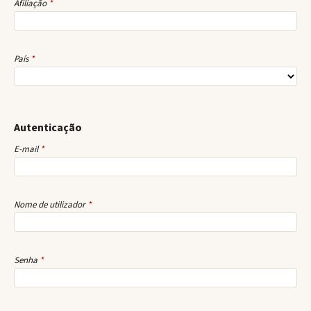
Afiliação
*
País
*
Autenticação
E-mail
*
Nome de utilizador
*
Senha
*